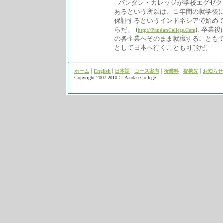
パンダン・カレッジが学校エグゼク
あるという所以は、１年間の就学後
保証するというインドネシアで始め
らだ。 (
), 卒業
http://PandanCollege.Com
の各企業へそのまま就職することも
として日本へ行くことも可能だ。
|
|
|
|
|
|
ホーム
English
日本語
コース案内
授業料
提携先
お知らせ
Copyright 2007-2010 © Pandan Co