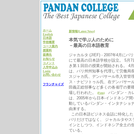
ホーム
新情報[Latest News]
English
日本語
本気で学ぶ人のために
学校概要
－最高の日本語教育
コース案内
授業料
ジャカルタ (JIEF) - 2007年4月
提携先
お知らせ
にて最高の日本語学校が設立。 5月
コメント
き第１回目の授業が開始される。 4月
入学申込み
は、バリ州州知事を代理して労働局
Login
お問い合わせ
スジャカ氏、デンパサール市入管管
ス・ナピツトゥル氏、在デンパサー
フランチャイズ
田義正総領事など多くの各省庁の要
場し行われた。
パンダン・カレ
(Foto)
は、2005年から日本-インドネシア
動しているパンダン・インタナショ
由来する。
この日本語ビジネス会話に特化した
バリだけではなく、 ジャカルタやス
インとしつつ、インドネシア全土の
ている。