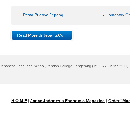
Pesta Budaya Jepang
Homestay On
Read More di Jepang.Com
Japanese Language School, Pandan College, Tangerang (Tel.+6221-2727-2511, +
H O M E
|
Japan-Indonesia Economic Magazine
|
Order "Mad