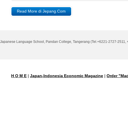
Read More di Jepang.Com
Japanese Language School, Pandan College, Tangerang (Tel.+6221-2727-2511, +
H O M E
|
Japan-Indonesia Economic Magazine
|
Order "Mad